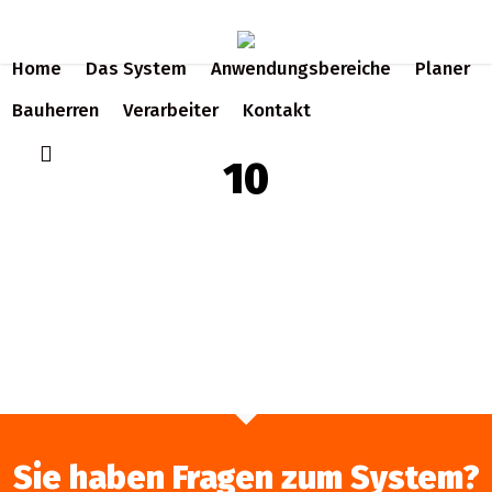
Skip
to
Home
Das System
Anwendungsbereiche
Planer
main
content
Bauherren
Verarbeiter
Kontakt
search
10
Sie haben Fragen zum System?