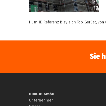
Hum-ID Referenz Bleyle on Top, Gerüst, von
Sie 
Hum-ID GmbH
Unternehmen