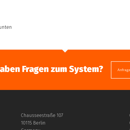
 unten
haben Fragen zum System?
Anfrag
Chausseestraße 107
10115 Berlin