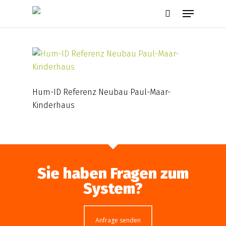
Skip
Menu
to
search
main
content
Hum-ID Referenz Neubau Paul-Maar-
Kinderhaus
Sie haben Fragen zum
System?
Anfrage senden