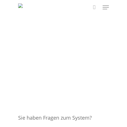
Skip
Menu
to
search
main
content
Sie haben Fragen zum System?