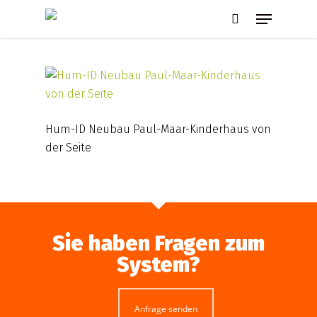
Skip
Menu
to
search
main
content
Hum-ID Neubau Paul-Maar-Kinderhaus von
der Seite
Sie haben Fragen zum
System?
Anfrage senden