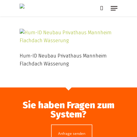
Skip
Menu
to
search
main
content
Hum-ID Neubau Privathaus Mannheim
Flachdach Wässerung
Sie haben Fragen zum
System?
Anfrage senden