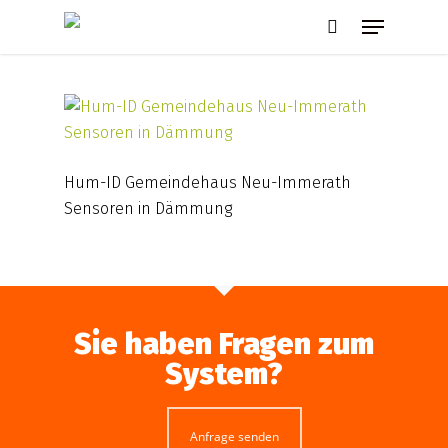
Skip
Menu
to
search
main
content
Hum-ID Gemeindehaus Neu-Immerath
Sensoren in Dämmung
Sie haben Fragen zum
System?
Anfrage senden