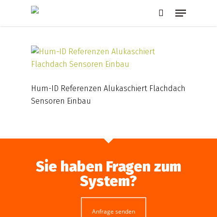
Skip
Menu
to
search
main
content
Hum-ID Referenzen Alukaschiert Flachdach
Sensoren Einbau
Sie haben Fragen zum
System?
Anfrage senden