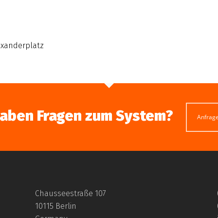
lexanderplatz
haben Fragen zum System?
Anfrag
Chausseestraße 107
10115 Berlin