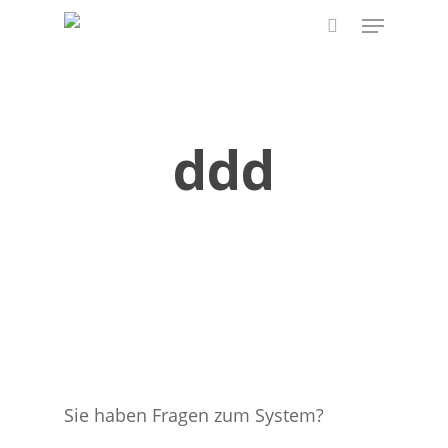
Skip
Menu
to
search
main
content
ddd
Sie haben Fragen zum System?