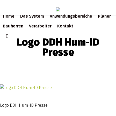
Skip
to
Home
Das System
Anwendungsbereiche
Planer
main
content
Bauherren
Verarbeiter
Kontakt
search
Logo DDH Hum-ID
Presse
Logo DDH Hum-ID Presse