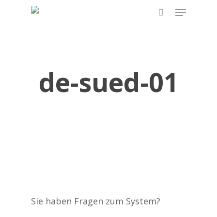
Skip
Menu
to
search
main
content
de-sued-01
Sie haben Fragen zum System?