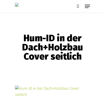
Skip
Menu
to
search
main
content
Hum-ID in der
Dach+Holzbau
Cover seitlich