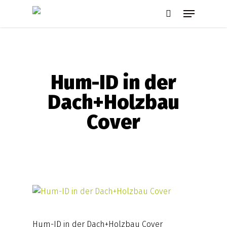
Skip
Menu
to
search
main
content
Hum-ID in der
Dach+Holzbau
Cover
Hum-ID in der Dach+Holzbau Cover