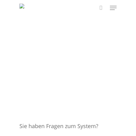
Skip
Menu
to
search
main
content
Sie haben Fragen zum System?