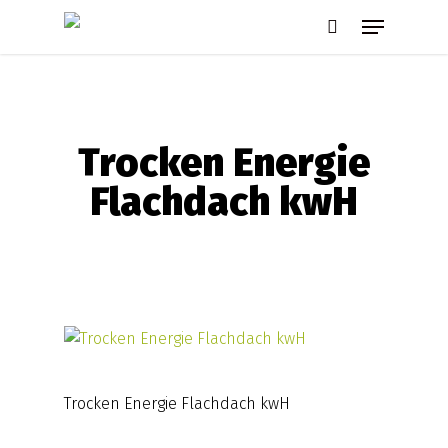
Skip
Menu
to
search
main
content
Trocken Energie
Flachdach kwH
Trocken Energie Flachdach kwH