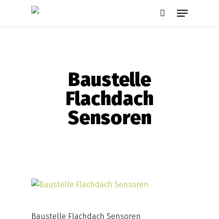
Skip
Menu
to
search
main
content
Baustelle
Flachdach
Sensoren
Baustelle Flachdach Sensoren