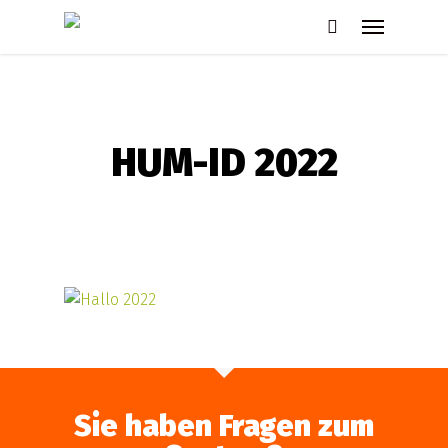
Skip
Menu
to
search
main
content
HUM-ID 2022
Sie haben Fragen zum