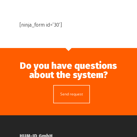
[ninja_form id=’30‘]
Do you have questions
about the system?
Send request
HUM-ID GmbH