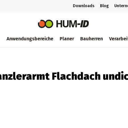
Downloads
Blog
Unter
m
Anwendungsbereiche
Planer
Bauherren
Verarbei
ch
nzlerarmt Flachdach undi