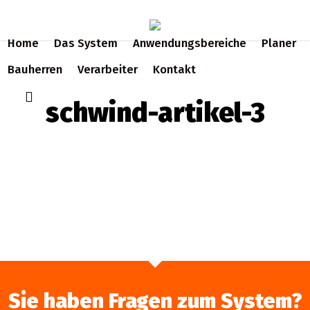
Skip
to
Home
Das System
Anwendungsbereiche
Planer
main
content
Bauherren
Verarbeiter
Kontakt
search
schwind-artikel-3
Sie haben Fragen zum System?