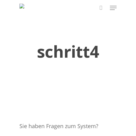
Skip
Menu
to
search
main
content
schritt4
Sie haben Fragen zum System?