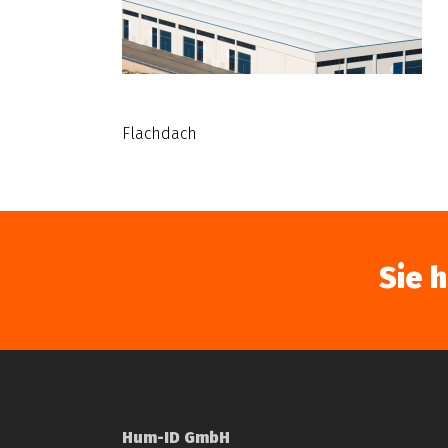
Flachdach
Sie 
Hum-ID GmbH