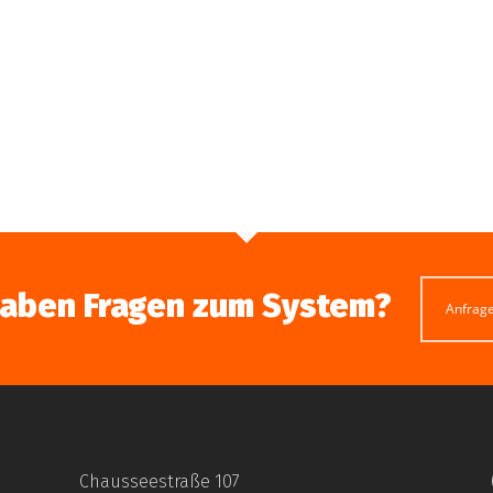
haben Fragen zum System?
Anfrag
Chausseestraße 107