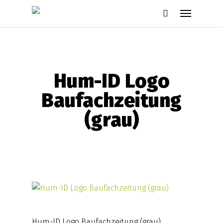
Skip
Menu
to
search
main
content
Hum-ID Logo
Baufachzeitung
(grau)
Hum-ID Logo Baufachzeitung (grau)