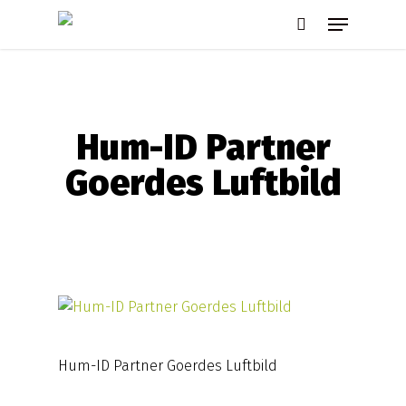
Skip
Menu
to
search
main
content
Hum-ID Partner
Goerdes Luftbild
Hum-ID Partner Goerdes Luftbild