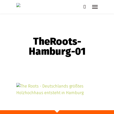
Skip
Menu
to
search
main
content
TheRoots-
Hamburg-01