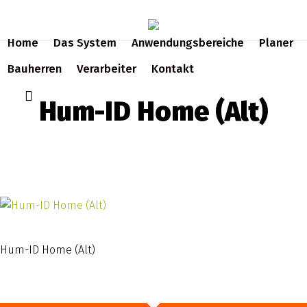
Skip
to
Home
Das System
Anwendungsbereiche
Planer
main
content
Bauherren
Verarbeiter
Kontakt
search
Hum-ID Home (Alt)
Hum-ID Home (Alt)