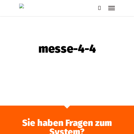
Skip
Menu
to
search
main
content
messe-4-4
Sie haben Fragen zum
System?