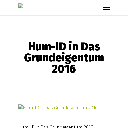
Skip
Menu
to
search
main
content
Hum-ID in Das
Grundeigentum
2016
Hum-ID in Das Grundeigentum 2016