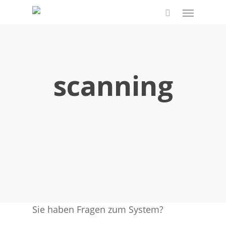
Skip
Menu
to
search
main
content
scanning
Sie haben Fragen zum System?