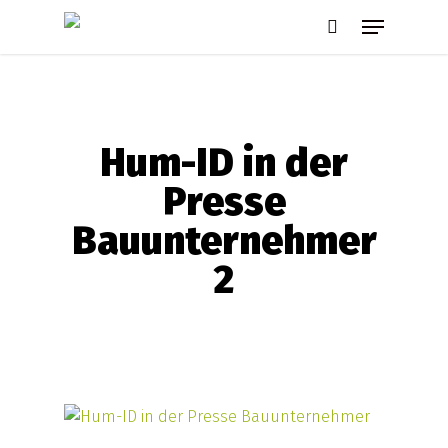
Skip
Menu
to
search
main
content
Hum-ID in der
Presse
Bauunternehmer
2