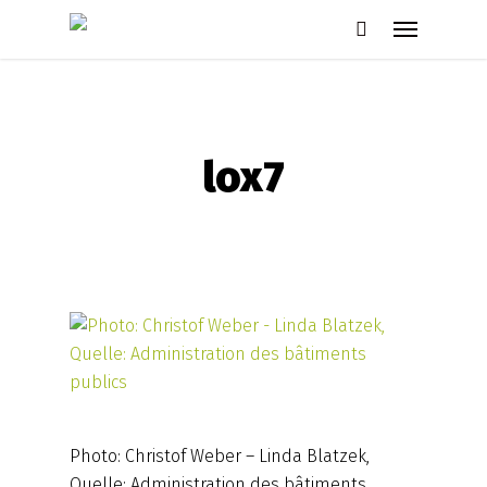
Skip
Menu
to
search
main
content
lox7
Photo: Christof Weber – Linda Blatzek,
Quelle: Administration des bâtiments