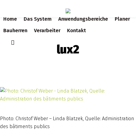
Skip
to
Home
Das System
Anwendungsbereiche
Planer
main
content
Bauherren
Verarbeiter
Kontakt
search
lux2
Photo: Christof Weber – Linda Blatzek, Quelle: Administration
des bâtiments publics