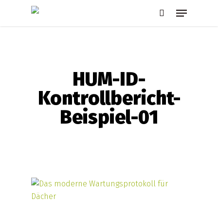
Skip
Menu
to
search
main
content
HUM-ID-
Kontrollbericht-
Beispiel-01