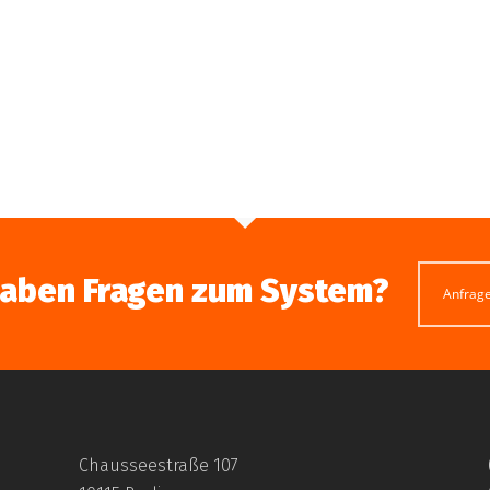
haben Fragen zum System?
Anfrag
Chausseestraße 107