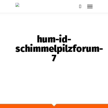
Skip
Menu
to
search
main
content
hum-id-
schimmelpilzforum-
7