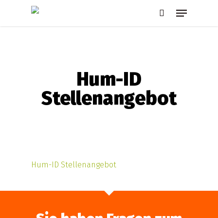
Skip
Menu
to
search
main
content
Hum-ID
Stellenangebot
Hum-ID Stellenangebot