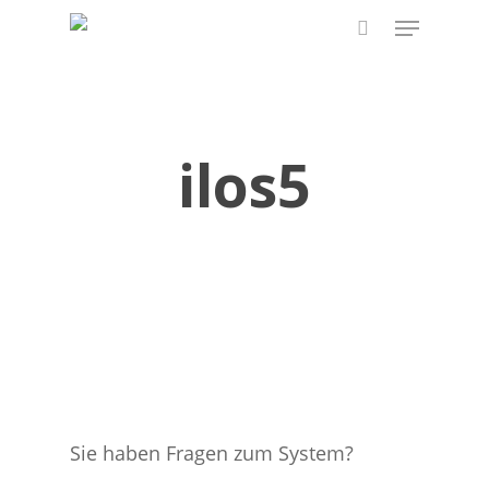
Skip
Menu
to
search
main
content
ilos5
Sie haben Fragen zum System?