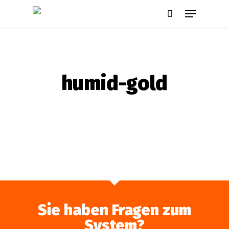
Skip
Menu
to
search
main
content
humid-gold
Sie haben Fragen zum
System?