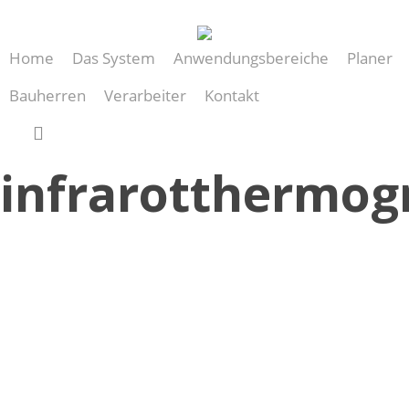
Skip
to
Home
Das System
Anwendungsbereiche
Planer
main
content
Bauherren
Verarbeiter
Kontakt
search
infrarotthermog