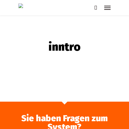
Skip
Menu
to
search
main
content
inntro
Sie haben Fragen zum
System?