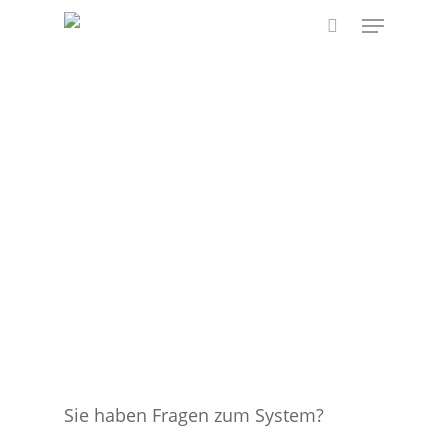
Skip
Menu
to
search
main
content
Sie haben Fragen zum System?