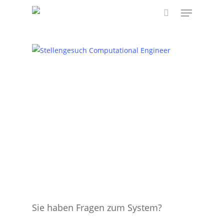
Skip
Menu
to
search
main
content
Sie haben Fragen zum System?