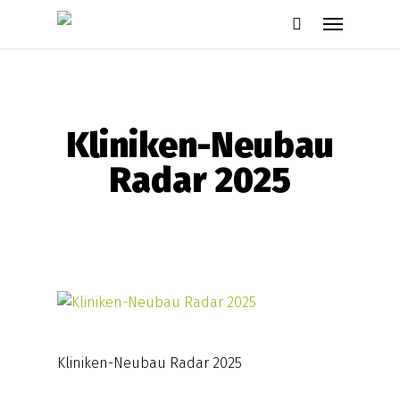
Skip
Menu
to
search
main
content
Kliniken-Neubau
Radar 2025
Kliniken-Neubau Radar 2025