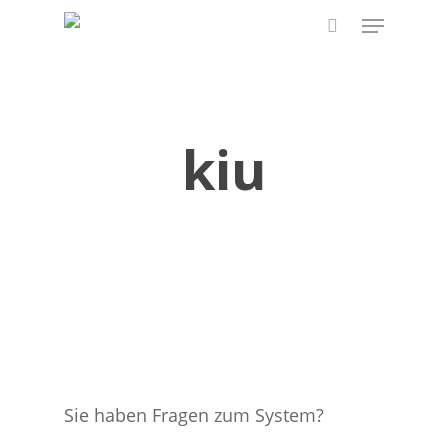
Skip
Menu
to
search
main
content
kiu
Sie haben Fragen zum System?