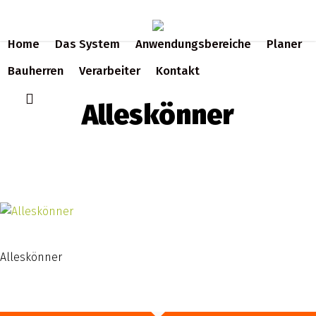
Skip
to
Home
Das System
Anwendungsbereiche
Planer
main
content
Bauherren
Verarbeiter
Kontakt
search
Alleskönner
Alleskönner