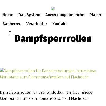
Skip
to
Home
Das System
Anwendungsbereiche
Planer
main
content
Bauherren
Verarbeiter
Kontakt
search
Dampfsperrrollen
Dampfsperrrollen für Dacheindeckungen, bituminöse
Membrane zum Flammenschweißen auf Flachdach