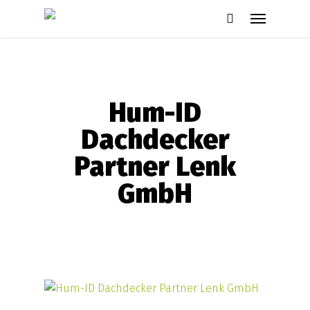
Skip
Menu
to
search
main
content
Hum-ID
Dachdecker
Partner Lenk
GmbH