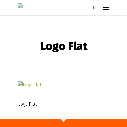
Skip
Menu
to
search
main
content
Logo Flat
Logo Flat