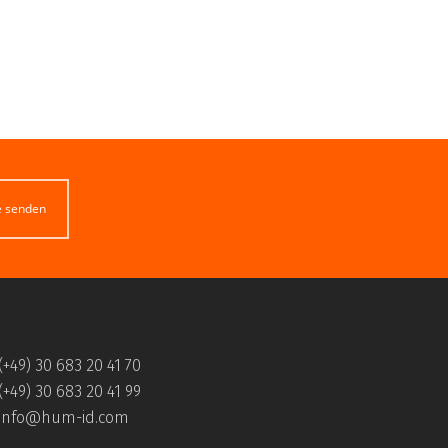
e senden
(+49) 30 683 20 41 70
(+49) 30 683 20 41 99
info@hum-id.com