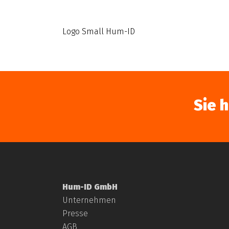
Logo Small Hum-ID
Sie 
Hum-ID GmbH
Unternehmen
Presse
AGB